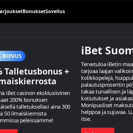
arjoukset
Bonukset
Sovellus
iBet Suom
S BONUS
Tervetuloa iBetin ma
 Talletusbonus +
tarjoaa laajan valiko
kolikkopelejä, huippu
lmaiskierrosta
palautusprosentin pö
takaa turvallisen ja l
ä iBet casinon eksklusiivinen
kotiutukset ja asiaka
saat 200% bonuksen
Monipuoliset maksutav
sellä talletuksellasi aina 300
helppoa ja sujuvaa. Lu
kä 50 ilmaiskierrosta
itse.
immissa peleissämme!