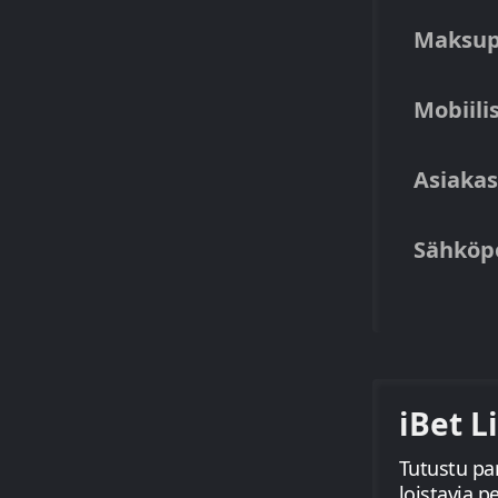
Maksup
Mobiili
Asiakas
Sähköp
iBet L
Tutustu par
loistavia p