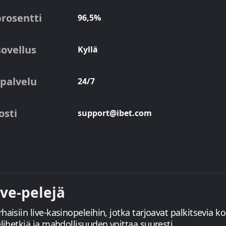
rosentti
96,5%
sovellus
Kyllä
palvelu
24/7
osti
support@ibet.com
ive-pelejä
haisiin live-kasinopeleihin, jotka tarjoavat palkitsevia ko
elihetkiä ja mahdollisuuden voittaa suuresti.