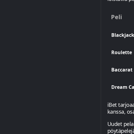
Peli
Blackjac
Roulette
Baccarat
Dream Ca
iBet tarjoa
kanssa, osa
Uudet pelaa
pöytäpelejä