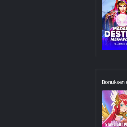
Bonuksen 