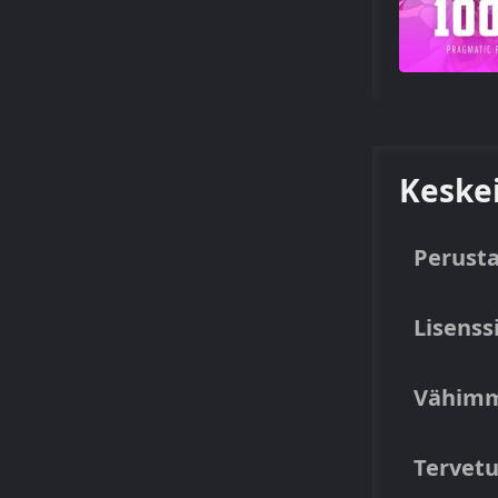
Keskei
Perust
Lisenss
Vähimm
Tervetu