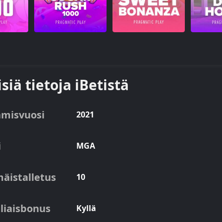
siä tietoja iBetistä
amisvuosi
2021
i
MGA
äistalletus
10
liaisbonus
Kyllä