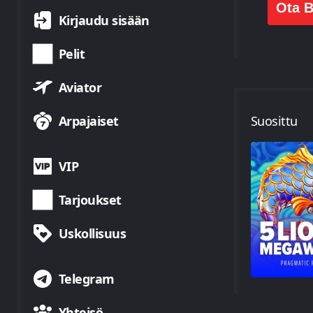
Ota 
Kirjaudu sisään
Pelit
Aviator
Arpajaiset
Suosittu
VIP
Tarjoukset
Uskollisuus
Telegram
Yhteisö